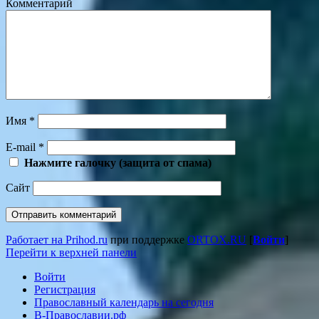
Комментарий
Имя
*
E-mail
*
Нажмите галочку (защита от спама)
Сайт
Работает на Prihod.ru
при поддержке
ORTOX.RU
[
Войти
]
Перейти к верхней панели
Войти
Регистрация
Православный календарь на сегодня
В-Православии.рф