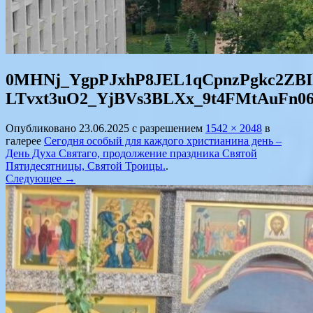
0MHNj_YgpPJxhP8JEL1qCpnzPgkc2ZBIl
LTvxt3uO2_YjBVs3BLXx_9t4FMtAuFn06
Опубликовано
23.06.2025
с разрешением
1542 × 2048
в
галерее
Сегодня особый для каждого христианина день –
День Духа Святаго, продолжение праздника Святой
Пятидесятницы, Святой Троицы.
.
Следующее →