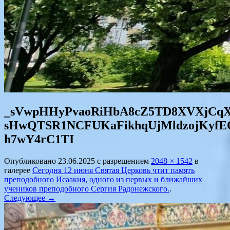
_sVwpHHyPvaoRiHbA8cZ5TD8XVXjCqX2
sHwQTSR1NCFUKaFikhqUjMldzojKyfE
h7wY4rC1TI
Опубликовано
23.06.2025
с разрешением
2048 × 1542
в
галерее
Сегодня 12 июня Святая Церковь чтит память
преподобного Исаакия, одного из первых и ближайших
учеников преподобного Сергия Радонежского.
.
Следующее →