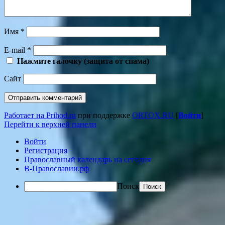
Имя
*
E-mail
*
Нажмите галочку (защита от спама)
Сайт
Работает на Prihod.ru
при поддержке
ORTOX.RU
[
Войти
]
Перейти к верхней панели
Войти
Регистрация
Православный календарь на сегодня
В-Православии.рф
Поиск