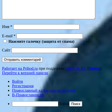
Имя
*
E-mail
*
Нажмите галочку (защита от спама)
Сайт
Работает на Prihod.ru
при поддержке
ORTOX.RU
[
Войти
]
Перейти к верхней панели
Войти
Регистрация
Православный календарь на сегодня
В-Православии.рф
Поиск