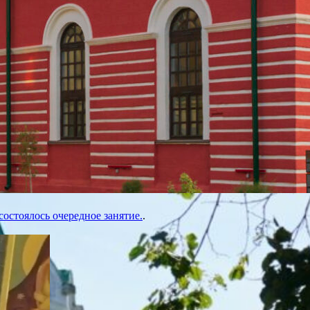
остоялось очередное занятие.
.