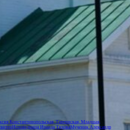
сия Константинопольская, Тавеннская, Младшая,
свитер
Исповедница Ираида Тихова
Мученик Александр