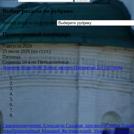
Выбор раздела по рубрике
Выбор раздела по рубрике
Православный календарь
7 августа 2026
25 июля 2026 (по ст.ст.)
Пятница
Седмица 10-я по Пятидесятнице
Успение праведной Анны, матери Пресвятой Богородицы
Священномученик Александр Сахаров, пресвитер
Святая Олимп
дева
Преподобный Макарий Желтоводский, Унженский
Память 