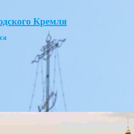
одского Кремля
са