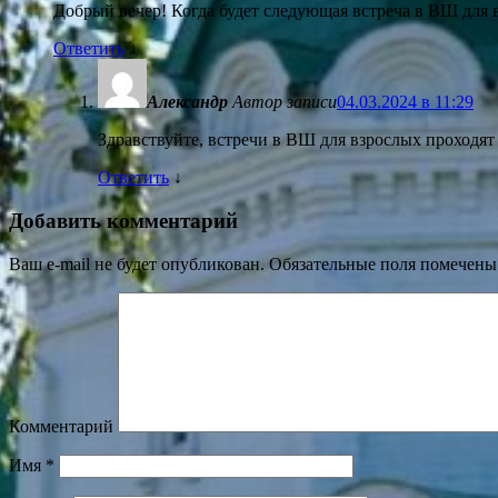
Добрый вечер! Когда будет следующая встреча в ВШ для 
Ответить
↓
Александр
Автор записи
04.03.2024 в 11:29
Здравствуйте, встречи в ВШ для взрослых проходят
Ответить
↓
Добавить комментарий
Ваш e-mail не будет опубликован.
Обязательные поля помечен
Комментарий
Имя
*