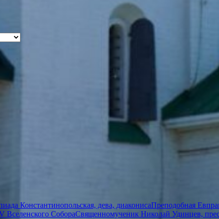
иада Константинопольская, дева, диакониса
Преподобная Евпрак
V Вселенского Собора
Священномученик Николай Удинцев, пре