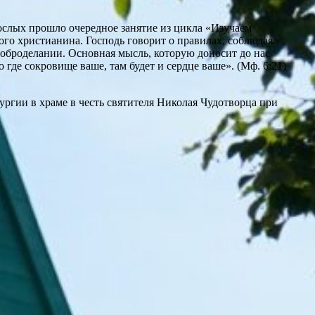
ослых прошло очередное занятие из цикла «Изучаем
ого христианина. Господь говорит о правилах, соблюдая
доброделании. Основная мысль, которую доносит до нас
где сокровище ваше, там будет и сердце ваше». (Мф. 6:21)
ургии в храме в честь святителя Николая Чудотворца при