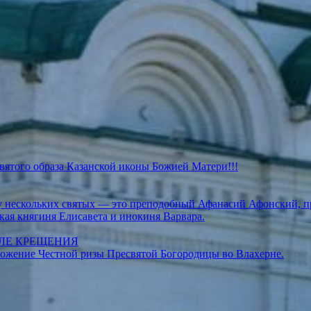
святого образа Казанской иконы Божией Матери!!!
азу нескольких святых — это преподобный Афанасий Афонский, 
кая княгиня Елисавета и инокиня Варвара.
СЛЕ КРЕЩЕНИЯ
ложение Честной ризы Пресвятой Богородицы во Влахерне.