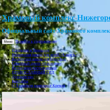
Храмовый комплекс Нижегор
Официальный сайт Храмового комплек
Перейти к содержимому
Меню
Крещение и Венчание
Воскресная школа для детей «Кладезь»
Воскресная школа для взрослых
Семейный центр «Наследие»
Расписание богослужений
ПРАВОСЛАВНЫЙ ГИД
Духовенство
Контакты
О Храмовом комплексе Кремля