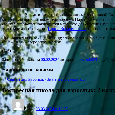
Евангелие». В рамках занятия познакомились с 6-ой главой Ева
которые мы прокладываем себе дорогу в Царствие Небесное, о 
евангелист Матфей заключается в том, что для спасения душ на
Благодарим катехизатора
Ирина Воскресенская
за познаватель
Приглашаем всех вас, дорогие друзья, на занятия воскресной ш
манеже в Нижегородском Кремле.
(246)
Запись опубликована
06.02.2024
автором
aleksandr821
в рубрик
Навигация по записям
←
Святой дня
Рубрика: «Знать и просвещаться»
→
Воскресная школа для взрослых
: 2 ко
Елена
03.03.2024 в 19:37