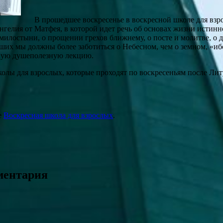
В прошедшее воскресенье в воскресной школе для взр
нгелия от Матфея, в которой идет речь об основах жизни истинн
милостыни, о прощении грехов ближнему, о посте и молитве, о 
ших мы должны более заботиться о Небесном, чем о земном, «ибо 
ную душеполезную лекцию.
колы для взрослых, которые проходят по воскресеньям после Лит
е
Воскресная школа для взрослых
.
мментария