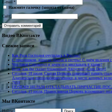
E-mail
*
Нажмите галочку (защита от спама)
Сайт
Видео ВКонтакте
Свежие записи
Как Риза Господня очутилась в России?
С праздником, дорогие братья и сестры! С днём явления 
Что такое Сорокоуст и зачем его заказывать в храме?
Итак, как бы сказал блаженный Августин «Cum Deo»!
Сегодня, 18 июля, Святая Церковь совершает память ср
Алапаевские преподобномученики, в числе которых вели
7659
ПОЧЕМУ НЕЛЬЗЯ ОТКЛАДЫВАТЬ ПРИЧАСТИЕ ПО
Сегодня, 15 июля, Православная Церковь вспоминает по
Мы ВКонтакте
Найти: