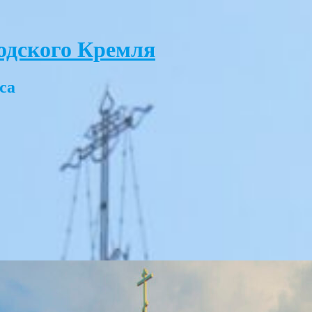
одского Кремля
са