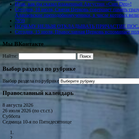
Итак, как бы сказал блаженный Августин «Cum Deo»!
Сегодня, 18 июля, Святая Церковь совершает память ср
Алапаевские преподобномученики, в числе которых вели
7659
ПОЧЕМУ НЕЛЬЗЯ ОТКЛАДЫВАТЬ ПРИЧАСТИЕ ПО
Сегодня, 15 июля, Православная Церковь вспоминает по
Мы ВКонтакте
Найти:
Выбор раздела по рубрике
Выбор раздела по рубрике
Православный календарь
8 августа 2026
26 июля 2026 (по ст.ст.)
Суббота
Седмица 10-я по Пятидесятнице