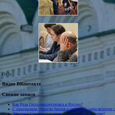
(313)
Видео ВКонтакте
Свежие записи
Как Риза Господня очутилась в России?
С праздником, дорогие братья и сестры! С днём явления 
Что такое Сорокоуст и зачем его заказывать в храме?