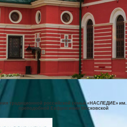
ения традиционной российской семьи «НАСЛЕДИЕ»
им.
преподобной Евфросинии Московской