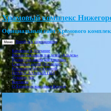
Храмовый комплекс Нижегор
Официальный сайт Храмового комплек
Перейти к содержимому
Меню
Крещение и Венчание
Воскресная школа для детей «Кладезь»
Воскресная школа для взрослых
Семейный центр «Наследие»
Расписание богослужений
ПРАВОСЛАВНЫЙ ГИД
Духовенство
Контакты
О Храмовом комплексе Кремля