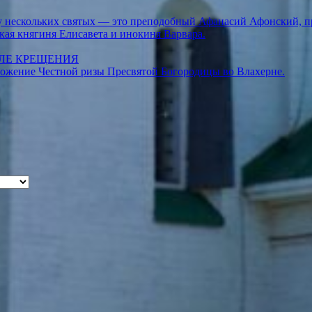
азу нескольких святых — это преподобный Афанасий Афонский, 
кая княгиня Елисавета и инокиня Варвара.
СЛЕ КРЕЩЕНИЯ
ложение Честной ризы Пресвятой Богородицы во Влахерне.